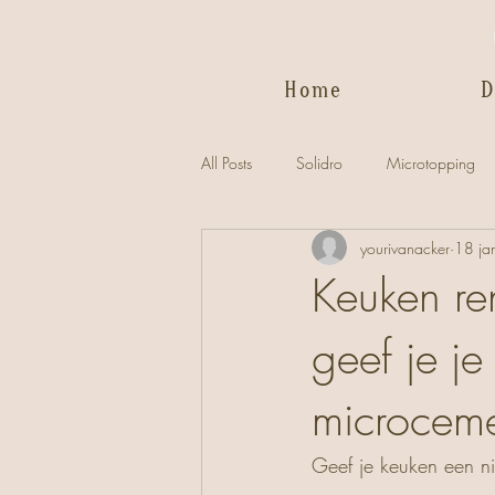
Home
D
All Posts
Solidro
Microtopping
yourivanacker
18 ja
Keuken re
geef je j
microcem
Geef je keuken een ni