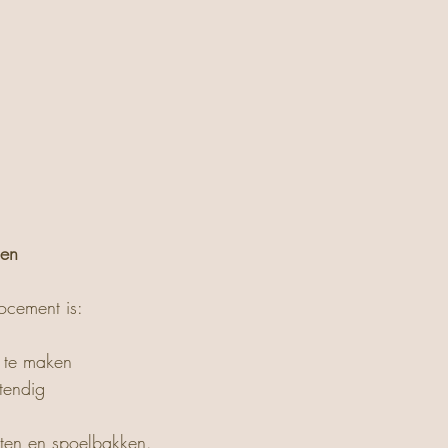
den
ocement is:
 te maken
stendig
aten en spoelbakken.