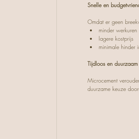
Snelle en budgetvriend
Omdat er geen breekw
minder werkuren
lagere kostprijs
minimale hinder i
Tijdloos en duurzaam
Microcement veroudert 
duurzame keuze doord