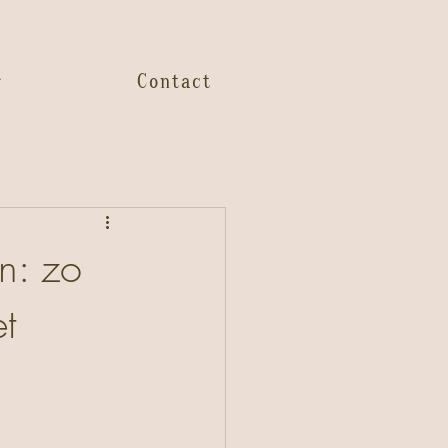
g
Contact
n: zo
t