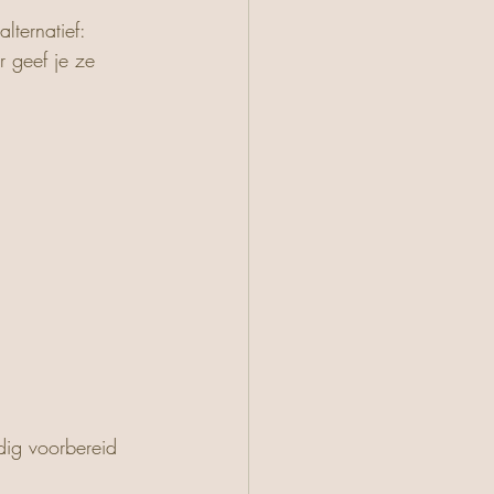
ternatief: 
 geef je ze 
dig voorbereid 