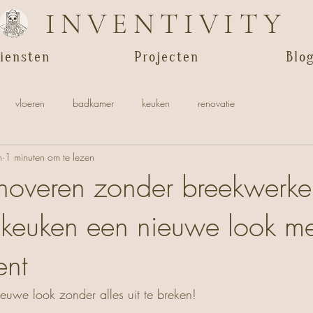
INVENTIVITY
iensten
Projecten
Blo
vloeren
badkamer
keuken
renovatie
n
1 minuten om te lezen
noveren zonder breekwerke
e keuken een nieuwe look me
ent
euwe look zonder alles uit te breken!