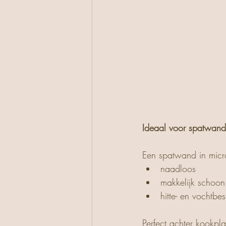
Ideaal voor spatwan
Een spatwand in micr
naadloos
makkelijk schoon
hitte- en vochtbe
Perfect achter kookpl