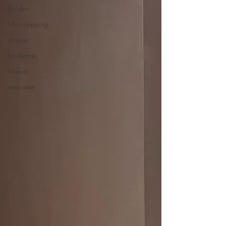
Solidro
Microtopping
vloeren
badkamer
keuken
renovatie