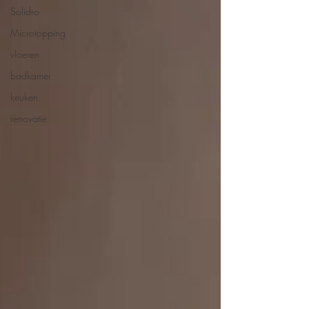
Solidro
Microtopping
vloeren
badkamer
keuken
renovatie